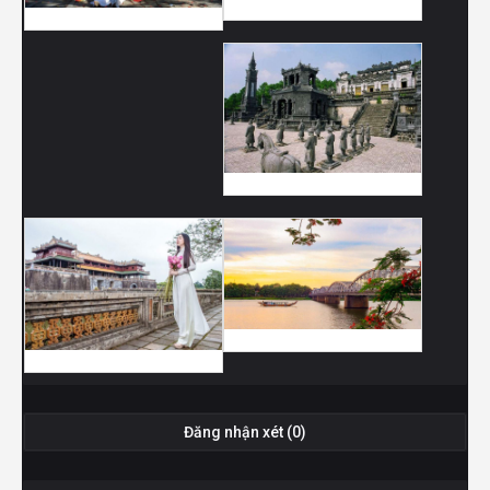
Đăng nhận xét (0)