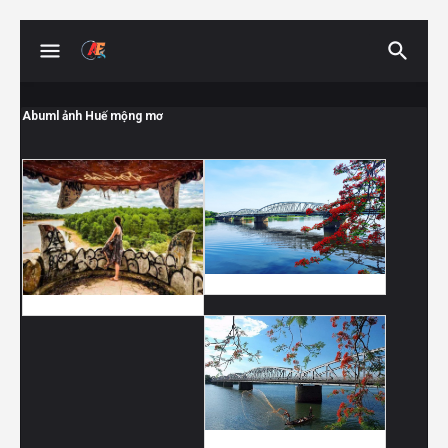
Abuml ảnh Huế mộng mơ