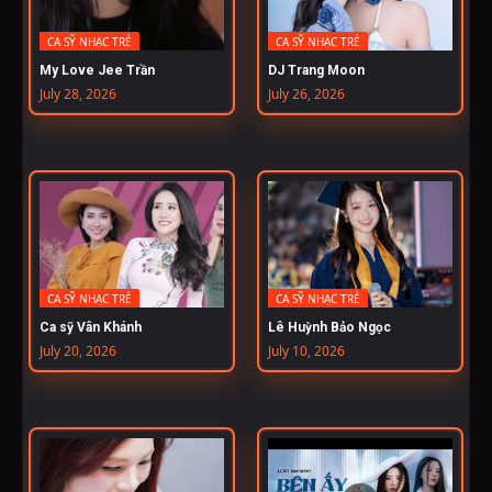
CA SỸ NHẠC TRẺ
CA SỸ NHẠC TRẺ
My Love Jee Trần
DJ Trang Moon
July 28, 2026
July 26, 2026
CA SỸ NHẠC TRẺ
CA SỸ NHẠC TRẺ
Ca sỹ Vân Khánh
Lê Huỳnh Bảo Ngọc
July 20, 2026
July 10, 2026