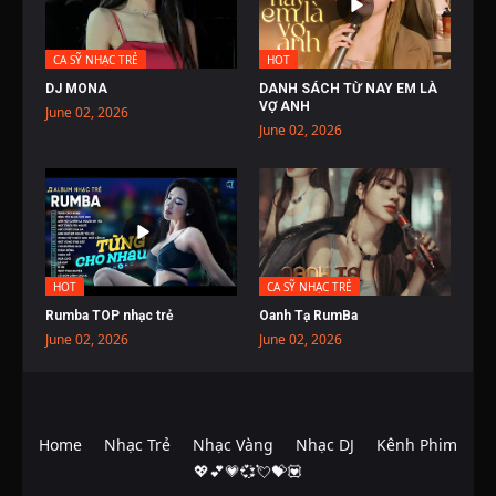
CA SỸ NHẠC TRẺ
HOT
DJ MONA
DANH SÁCH TỪ NAY EM LÀ
VỢ ANH
June 02, 2026
June 02, 2026
HOT
CA SỸ NHẠC TRẺ
Rumba TOP nhạc trẻ
Oanh Tạ RumBa
June 02, 2026
June 02, 2026
Home
Nhạc Trẻ
Nhạc Vàng
Nhạc DJ
Kênh Phim
💖💕💗💞💘💝💟