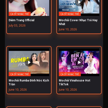
CA SỸ NHẠC TRẺ
CA SỸ NHẠC TRẺ
Diễm Trang Official
Mochiii Cover Nhạc Trẻ Hay
Nhất
July 03, 2026
June 10, 2026
CA SỸ NHẠC TRẺ
CA SỸ NHẠC TRẺ
Mochiii Rumba Đỉnh Nóc Kịch
Mochiii Vinahouse Hot
Trần
TikTok
June 10, 2026
June 10, 2026