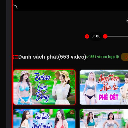
0:00
Danh sách phát
(553 video)
✅ 551 video hợp lệ