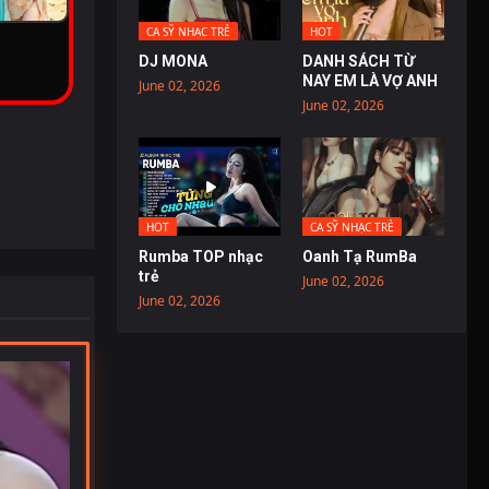
CA SỸ NHẠC TRẺ
HOT
DJ MONA
DANH SÁCH TỪ
NAY EM LÀ VỢ ANH
June 02, 2026
June 02, 2026
HOT
CA SỸ NHẠC TRẺ
Rumba TOP nhạc
Oanh Tạ RumBa
trẻ
June 02, 2026
June 02, 2026