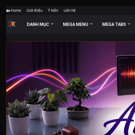
🏡 Home
Giới thiệu
Ý Kiến
Liên hệ
DANH MỤC
MEGA MENU
MEGA TABS