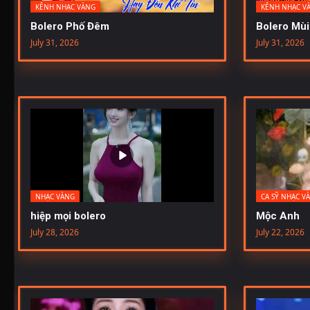
KÊNH NHẠC VÀNG
KÊNH NHẠC V
Bolero Phố Đêm
Bolero Mùi
July 31, 2026
July 31, 2026
NHẠC VÀNG
CA SỸ NHẠC V
hiệp mọi bolero
Mộc Anh
July 28, 2026
July 22, 2026