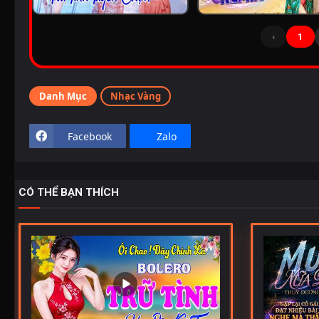
‹
1
Danh Mục
Nhạc Vàng
Facebook
Zalo
CÓ THỂ BẠN THÍCH