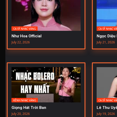
CA SỸ NHẠC VÀNG
CA SỸ NHẠC V
Như Hoa Official
Ngọc Diệu 
July 22, 2026
July 21, 2026
KÊNH NHẠC VÀNG
CA SỸ NHẠC V
Giọng Hát Trời Ban
Lê Thu Uyê
July 20, 2026
July 19, 2026