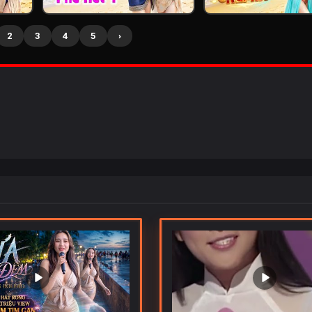
2
3
4
5
›