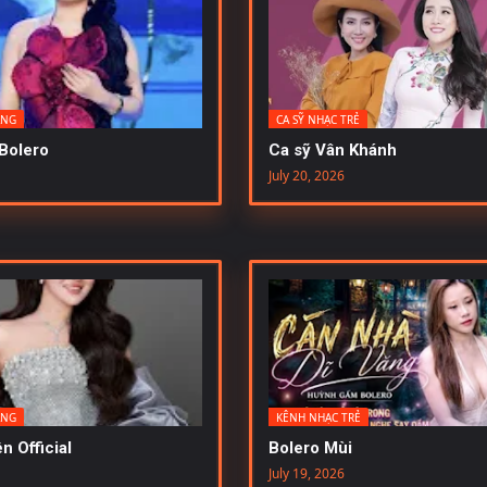
ÀNG
CA SỸ NHẠC TRẺ
Bolero
Ca sỹ Vân Khánh
July 20, 2026
ÀNG
KÊNH NHẠC TRẺ
n Official
Bolero Mùi
July 19, 2026