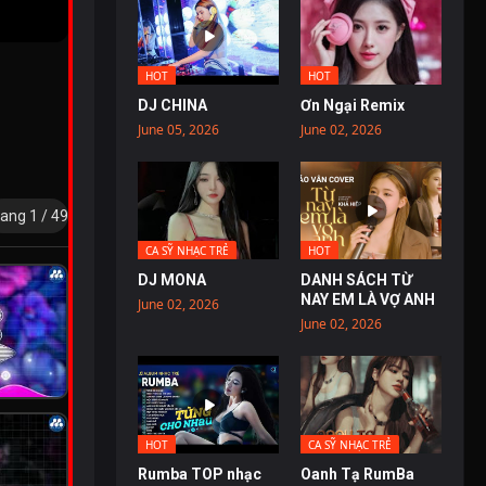
HOT
HOT
DJ CHINA
Ơn Ngại Remix
June 05, 2026
June 02, 2026
ang 1 / 49
CA SỸ NHẠC TRẺ
HOT
DJ MONA
DANH SÁCH TỪ
NAY EM LÀ VỢ ANH
June 02, 2026
June 02, 2026
HOT
CA SỸ NHẠC TRẺ
Rumba TOP nhạc
Oanh Tạ RumBa