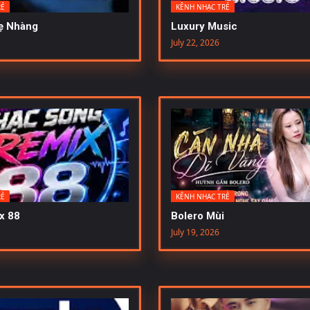
RẺ
KÊNH NHẠC TRẺ
hẹ Nhàng
Luxury Music
July 22, 2026
RẺ
KÊNH NHẠC TRẺ
x 88
Bolero Mùi
July 19, 2026