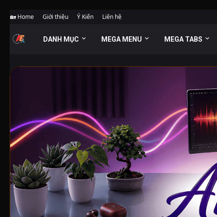
🏡 Home
Giới thiệu
Ý Kiến
Liên hệ
DANH MỤC
MEGA MENU
MEGA TABS