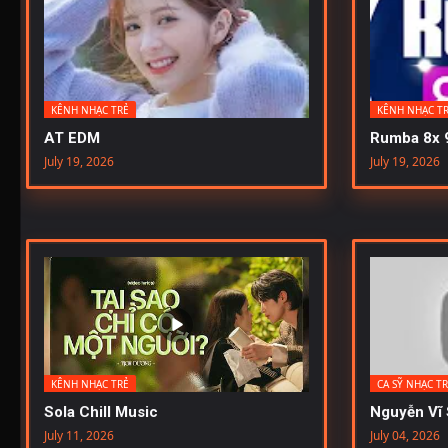
KÊNH NHẠC TRẺ
KÊNH NHẠC T
AT EDM
Rumba 8x 
July 19, 2026
July 19, 2026
KÊNH NHẠC TRẺ
CA SỸ NHẠC T
Sola Chill Music
Nguyễn Vĩ 
July 11, 2026
July 04, 2026