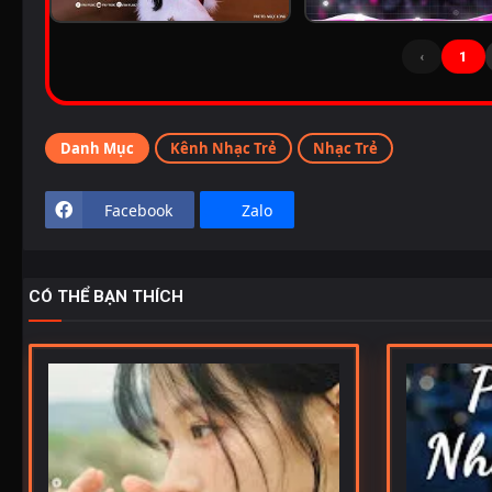
‹
1
Danh Mục
Kênh Nhạc Trẻ
Nhạc Trẻ
Facebook
Zalo
CÓ THỂ BẠN THÍCH