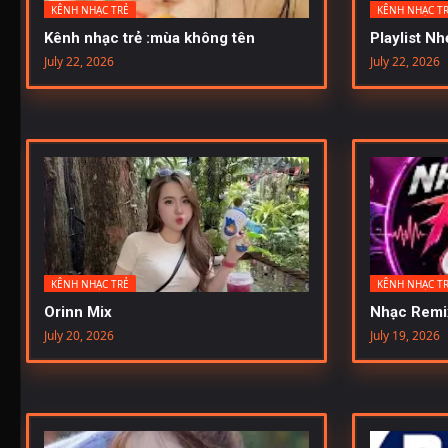
KÊNH NHẠC TRẺ
KÊNH NHẠC T
Kênh nhạc trẻ :mùa không tên
Playlist N
July 22, 2026
July 22, 2026
KÊNH NHẠC TRẺ
KÊNH NHẠC T
Orinn Mix
Nhạc Remi
July 20, 2026
July 19, 2026