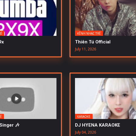
RẺ
KÊNH NHẠC TRẺ
9x
Thiên Tú Official
July 11, 2026
RẺ
KARAOKE
Singer 🎶
DJ HYENA KARAOKE
July 04, 2026