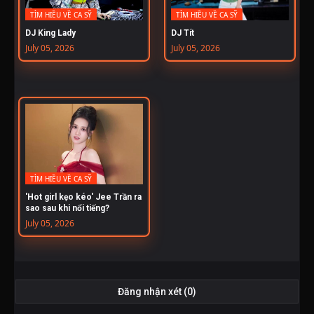
TÌM HIỀU VỀ CA SỸ
TÌM HIỀU VỀ CA SỸ
DJ King Lady
DJ Tít
July 05, 2026
July 05, 2026
TÌM HIỀU VỀ CA SỸ
'Hot girl kẹo kéo' Jee Trần ra
sao sau khi nổi tiếng?
July 05, 2026
Đăng nhận xét (0)