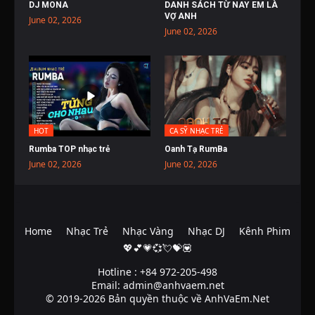
DJ MONA
DANH SÁCH TỪ NAY EM LÀ
VỢ ANH
June 02, 2026
June 02, 2026
HOT
CA SỸ NHẠC TRẺ
Rumba TOP nhạc trẻ
Oanh Tạ RumBa
June 02, 2026
June 02, 2026
Home
Nhạc Trẻ
Nhạc Vàng
Nhạc DJ
Kênh Phim
💖💕💗💞💘💝💟
Hotline : +84 972-205-498
Email: admin@anhvaem.net
© 2019-2026 Bản quyền thuộc về AnhVaEm.Net