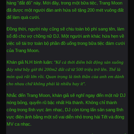
hàng "đắt đỏ" này. Mới đây, trong một bữa tiệc, Trang Moon
đã được một người đàn anh hứa sẽ tặng 200 mét vuông đất
để làm quà cưới.
Đồng thời, người này cũng sẽ chịu toàn bộ phí sang tên, làm
sổ đỏ cho vợ chồng nữ DJ. Một người anh khác hứa hẹn về
việc sẽ tài trợ toàn bộ phần đồ uống trong bữa tiệc đám cưới
của Trang Moon.
Khán giả N.H bình luận:
"Kể cả thời điểm bất động sản xuống
đáy như bây giờ thì 200m2 đất cứ từ 500 triệu trở lên. Thế là
món quà rất lớn rồi. Quan trọng là tinh thần của anh em dành
cho nhau chứ không phải là nhiều hay ít".
Nhắc đến Trang Moon, khán giả sẽ nghĩ ngay đến một nữ DJ
nóng bỏng, quyến rũ bậc nhất Hà thành. Không chỉ thành
công trong lĩnh vực âm nhạc, DJ còn từng lấn sân sang lĩnh
vực điện ảnh bằng một số vai diễn nhỏ trong hài Tết và đóng
MV ca nhạc.