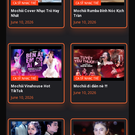
CA SỸ NHẠC TRẺ
CA SỸ NHẠC TRẺ
Mochiii Cover Nhạc Trẻ Hay
Mochiii Rumba Đỉnh Nóc Kịch
Nhất
Trần
June 10, 2026
June 10, 2026
CA SỸ NHẠC TRẺ
CA SỸ NHẠC TRẺ
Mochiii Vinahouse Hot
Mochiii đi diễn nè !!!
TikTok
June 10, 2026
June 10, 2026