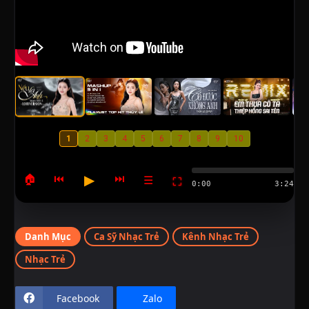
1
2
3
4
5
6
7
8
9
10
▶
🏠
⏮
⏭
☰
⛶
0:00
3:24
Danh Mục
Ca Sỹ Nhạc Trẻ
Kênh Nhạc Trẻ
Nhạc Trẻ
Facebook
Zalo