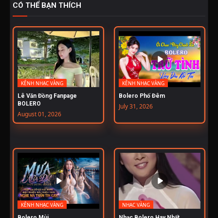
CÓ THỂ BẠN THÍCH
KÊNH NHẠC VÀNG
KÊNH NHẠC VÀNG
Lê Văn Đồng Fanpage
Bolero Phố Đêm
BOLERO
July 31, 2026
August 01, 2026
KÊNH NHẠC VÀNG
NHẠC VÀNG
Bolero Mùi
Nhạc Bolero Hay Nhất