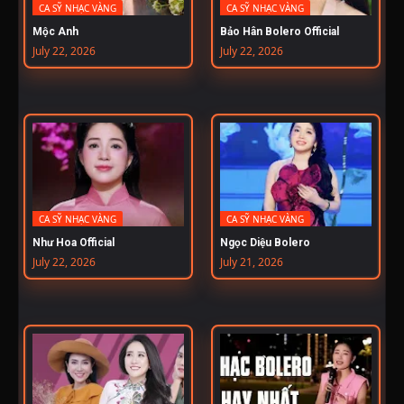
CA SỸ NHẠC VÀNG
CA SỸ NHẠC VÀNG
Mộc Anh
Bảo Hân Bolero Official
July 22, 2026
July 22, 2026
CA SỸ NHẠC VÀNG
CA SỸ NHẠC VÀNG
Như Hoa Official
Ngọc Diệu Bolero
July 22, 2026
July 21, 2026