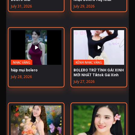
July 31, 2026
July 29, 2026
NHẠC VÀNG
KÊNH NHẠC VÀNG
hiệp mọi bolero
BOLERO TRỮ TÌNH GÁI XINH
MỚI NHẤT Tiktok Gái Xinh
July 28, 2026
July 27, 2026