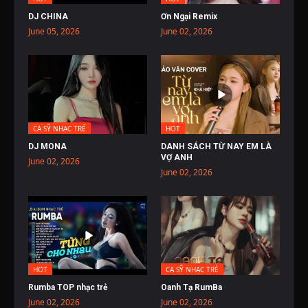
DJ CHINA
Ơn Ngại Remix
June 05, 2026
June 02, 2026
CA SỸ NHẠC TRẺ
HOT
DJ MONA
DANH SÁCH TỪ NAY EM LÀ
VỢ ANH
June 02, 2026
June 02, 2026
HOT
CA SỸ NHẠC TRẺ
Rumba TOP nhạc trẻ
Oanh Tạ RumBa
June 02, 2026
June 02, 2026