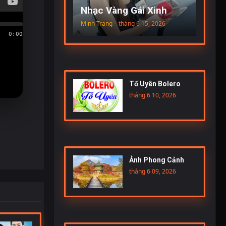
Nhạc Vàng Gái Xinh
Minh Trang
-
tháng 6 15, 2026
0:00
Tố Uyên Bolero
tháng 6 10, 2026
Ảnh Phong Cảnh
tháng 6 09, 2026