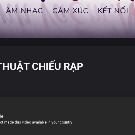
THUẬT CHIẾU RẠP