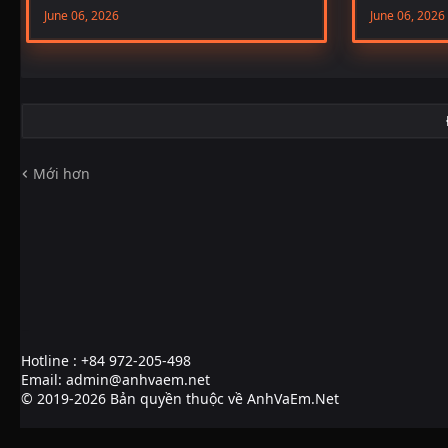
June 06, 2026
June 06, 2026
Mới hơn
Hotline : +84 972-205-498
Email: admin@anhvaem.net
© 2019-2026 Bản quyền thuộc về AnhVaEm.Net