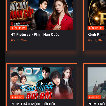
KÊNH PHIM
KÊNH PHIM
HT Pictures - Phim Hàn Quốc
Kênh Phim
July 01, 2026
July 01, 2026
PHIM BỘ
PHIM BỘ
PHIM TRÁO MỆNH ĐỔI ĐỜI
PHIM TRÒ