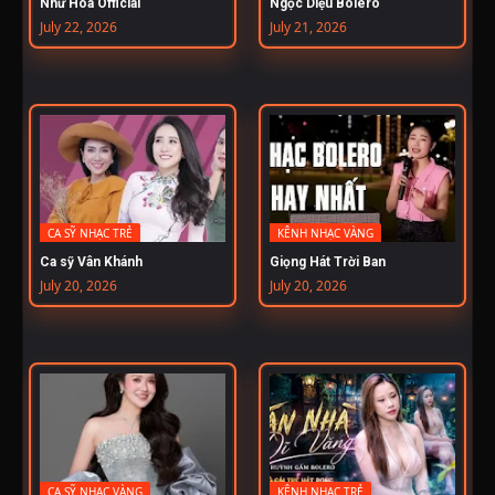
Như Hoa Official
Ngọc Diệu Bolero
July 22, 2026
July 21, 2026
CA SỸ NHẠC TRẺ
KÊNH NHẠC VÀNG
Ca sỹ Vân Khánh
Giọng Hát Trời Ban
July 20, 2026
July 20, 2026
CA SỸ NHẠC VÀNG
KÊNH NHẠC TRẺ