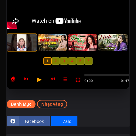
1
2
3
4
5
6
▶
🏠
⏮
⏭
☰
⛶
0:00
0:47
Danh Mục
Nhạc Vàng
Facebook
Zalo