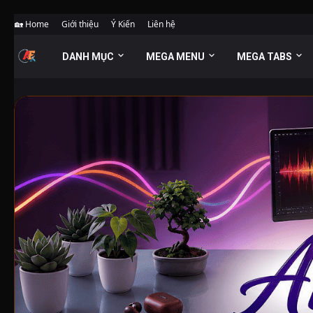
🏡 Home
Giới thiệu
Ý Kiến
Liên hệ
DANH MỤC
MEGA MENU
MEGA TABS