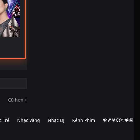
Cũ hơn
 Trẻ
Nhạc Vàng
Nhạc DJ
Kênh Phim
💖💕💗💞💘💝💟