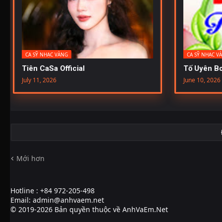
CA SỸ NHẠC VÀNG
CA SỸ NHẠC V
Tiên CaSa Official
Tố Uyên Bo
July 11, 2026
June 10, 2026
Mới hơn
Hotline : +84 972-205-498
Email: admin@anhvaem.net
© 2019-2026 Bản quyền thuộc về AnhVaEm.Net