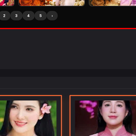
2
3
4
5
›