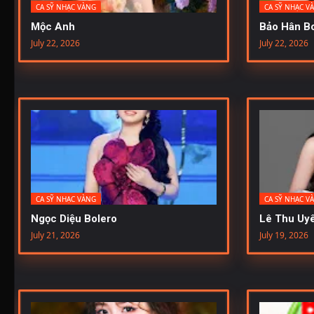
CA SỸ NHẠC VÀNG
CA SỸ NHẠC V
Mộc Anh
Bảo Hân Bo
July 22, 2026
July 22, 2026
CA SỸ NHẠC VÀNG
CA SỸ NHẠC V
Ngọc Diệu Bolero
Lê Thu Uyê
July 21, 2026
July 19, 2026