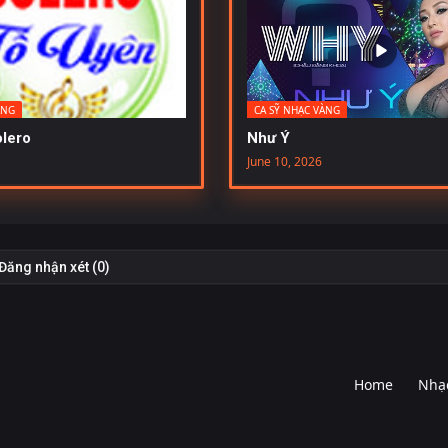
ÀNG
CA SỸ NHẠC VÀNG
lero
Như Ý
June 10, 2026
Đăng nhận xét (0)
Home
Nhạc