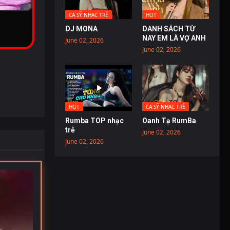
CA SỸ NHẠC TRẺ
HOT
DJ MONA
DANH SÁCH TỪ
NAY EM LÀ VỢ ANH
June 02, 2026
June 02, 2026
HOT
CA SỸ NHẠC TRẺ
Rumba TOP nhạc
Oanh Tạ RumBa
trẻ
June 02, 2026
June 02, 2026