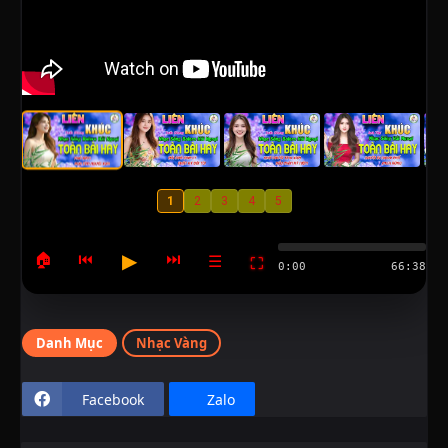
1
2
3
4
5
▶
🏠
⏮
⏭
☰
⛶
0:00
66:38
Danh Mục
Nhạc Vàng
Facebook
Zalo