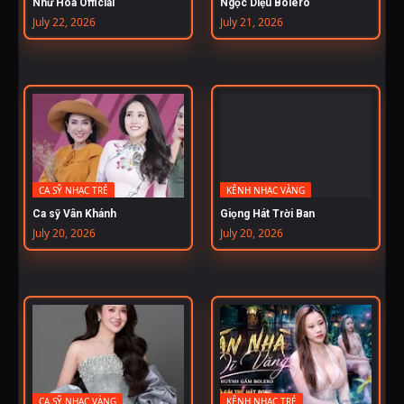
Như Hoa Official
Ngọc Diệu Bolero
July 22, 2026
July 21, 2026
CA SỸ NHẠC TRẺ
KÊNH NHẠC VÀNG
Ca sỹ Vân Khánh
Giọng Hát Trời Ban
July 20, 2026
July 20, 2026
CA SỸ NHẠC VÀNG
KÊNH NHẠC TRẺ